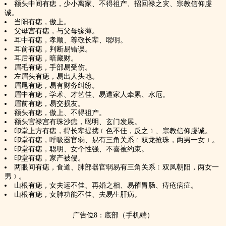
额头中间有痣，少小离家、不得祖产、招回禄之灾、宗教信仰虔
诚。
当阳有痣，傲上。
父母宫有痣，与父母缘薄。
耳中有痣，孝顺、尊敬长辈、聪明。
耳前有痣，判断易错误。
耳后有痣，暗藏财。
眉毛有痣，手部易受伤。
左眉头有痣，易出人头地。
眉尾有痣，易有财务纠纷。
眉中有痣，学术、才艺佳、易遭家人牵累、水厄。
眉前有痣，易交损友。
额头有痣，傲上、不得祖产。
额头官禄宫有珠沙痣，聪明、玄门发展。
印堂上方有痣，得长辈提携﹝色不佳，反之﹞、宗教信仰虔诚。
印堂有痣，呼吸器官弱、易有三角关系﹝双龙抢珠，两男一女﹞。
印堂有痣，聪明、女个性强、不喜被约束。
印堂有痣，家产被侵。
两眼间有痣，食道、肺部器官弱易有三角关系﹝双凤朝阳，两女一
男﹞。
山根有痣，女夫运不佳、再婚之相、易罹胃肠、痔疮病症。
山根有痣，女肺功能不佳、夫易生肝病。
广告位8：底部（手机端）