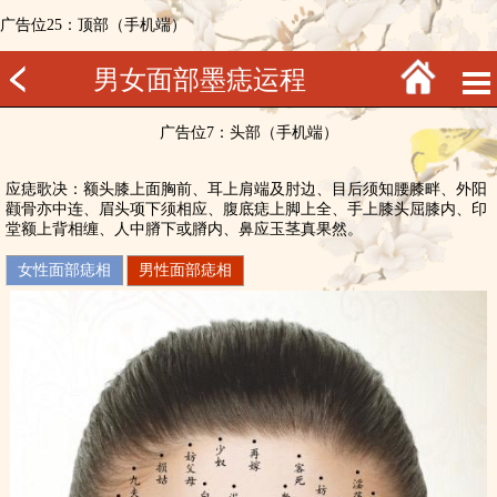
广告位25：顶部（手机端）
男女面部墨痣运程
广告位7：头部（手机端）
应痣歌决：额头膝上面胸前、耳上肩端及肘边、目后须知腰膝畔、外阳
颧骨亦中连、眉头项下须相应、腹底痣上脚上全、手上膝头屈膝内、印
堂额上背相缠、人中膌下或膌内、鼻应玉茎真果然。
女性面部痣相
男性面部痣相