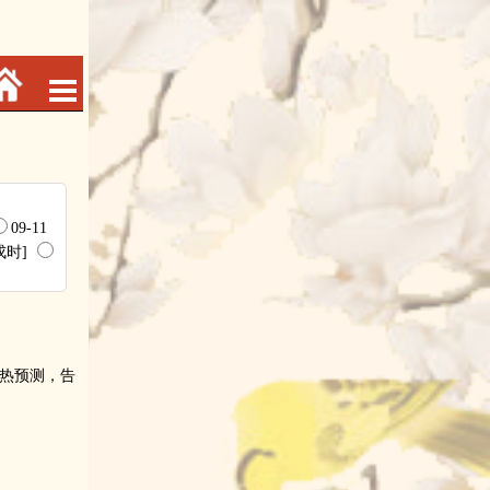
09-11
[戌时]
热预测，告