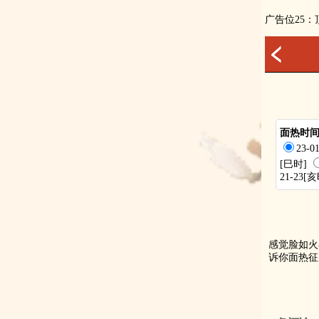
广告位25
面热时
23-
[巳时]
21-23[
感觉脸如火
诉你面热征