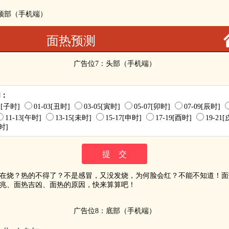
：顶部（手机端）
面热预测
广告位7：头部（手机端）
间：
01[子时]
01-03[丑时]
03-05[寅时]
05-07[卯时]
07-09[辰时]
11-13[午时]
13-15[未时]
15-17[申时]
17-19[酉时]
19-21
亥时]
在烧？热的不得了？不是感冒，又没发烧，为何脸会红？不能不知道！面
兆、面热吉凶、面热的原因，快来算算吧！
广告位8：底部（手机端）