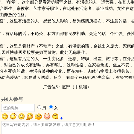
宫"、"印堂"。这个部分是看运势强弱之处。有活痣的人，运势强，在其人
合医生、宗教家、艺术家等职业，在此处有活痣者，事业成功。女性在这
由奔放的性格。
时宫"，这里有活痣的人，易受他人影响，易为感情所摆布，不注意的话，
友"，有活痣的话，不论公、私方面都有良友相助。死痣的话，个性强、任
德宫"，这里是看财产（不动产）之处，有活痣的话，金钱出入庞大。死痣的
会因赌博或买卖股票失败而散财。此处无痣最佳。
移宫"，这里有活痣的人，一生变化多，迁移、转职、出差、旅行等，在外
，对自己的成长有影响，亦有帮助。这种性格，在家会焦虑、坐立不安，
分有死痣的话，生活有某种的变化，而在精神、肉体与物质上会很劳苦。
称"恋爱痣"，容易遭人诱惑。反之，有两个死痣则称"失恋痣"，有经常被
广告位8：底部（手机端）
是"兄弟宫"、"文章宫"，有活痣的人，遇到困难则有亲友相助。第六感优
能发挥独特的文艺才华。活痣大，则反应快，八面玲珑。死痣的话，无法
、音乐的才能。
宅"，有活痣的话，可以继承亲人的不动产。死痣的话，与亲友纠纷多。最
承也是小数目。
睛），黑眼珠有活痣的人，喜爱性乐。白眼珠有活痣的人，易为情所摆布
者，会积极引诱异性；接近眼尾有活痣，则易受异性的引诱。