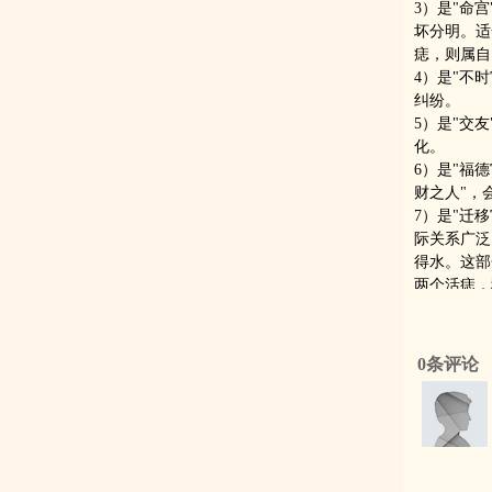
3）是"命
坏分明。适
痣，则属自
4）是"不
纠纷。
5）是"交
化。
6）是"福
财之人"，
7）是"迁
际关系广泛
得水。这部
两个活痣，
运。
8）（眉）
面的才能，
文学、艺术
9）是"母
承，就算继
10）（眼
眼头有活痣