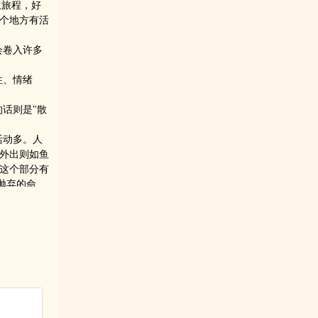
生旅程，好
个地方有活
会卷入许多
性、情绪
话则是"散
活动多。人
外出则如鱼
这个部分有
抛弃的命
异，有多方
发挥绘画、
坏时无法继
，好色。接近