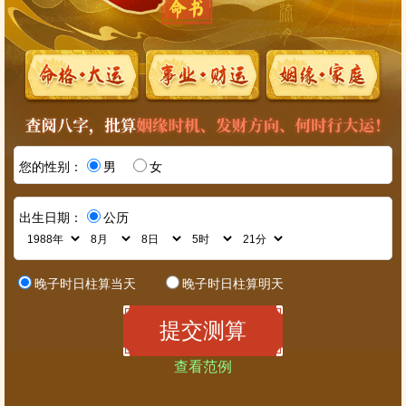
您的性别：
男
女
出生日期：
公历
晚子时日柱算当天
晚子时日柱算明天
查看范例