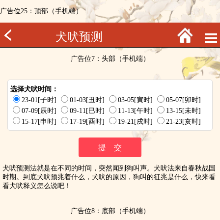
广告位25：顶部（手机端）
犬吠预测
广告位7：头部（手机端）
选择犬吠时间：
23-01[子时]
01-03[丑时]
03-05[寅时]
05-07[卯时]
07-09[辰时]
09-11[巳时]
11-13[午时]
13-15[未时]
15-17[申时]
17-19[酉时]
19-21[戌时]
21-23[亥时]
犬吠预测法就是在不同的时间，突然闻到狗叫声。犬吠法来自春秋战国
时期。到底犬吠预兆着什么，犬吠的原因，狗叫的征兆是什么，快来看
看犬吠释义怎么说吧！
广告位8：底部（手机端）