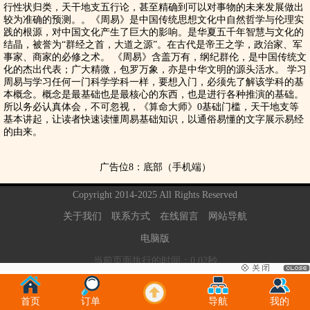
行性状归类，天干地支五行论，甚至精确到可以对事物的未来发展做出
较为准确的预测。。《周易》是中国传统思想文化中自然哲学与伦理实
践的根源，对中国文化产生了巨大的影响。是华夏五千年智慧与文化的
结晶，被誉为“群经之首，大道之源”。在古代是帝王之学，政治家、军
事家、商家的必修之术。 《周易》含盖万有，纲纪群伦，是中国传统文
化的杰出代表；广大精微，包罗万象，亦是中华文明的源头活水。 学习
周易与学习任何一门科学学科一样，要想入门，必须先了解该学科的基
本概念。概念是最基础也是最核心的东西，也是进行各种推演的基础。
所以务必认真体会，不可忽视，《算命大师》0基础门槛，天干地支等
基本讲起，让读者快速读懂周易基础知识，以通俗易懂的文字展示易经
的由来。
广告位8：底部（手机端）
Copyright 2014-2025 All Rights Reserved
关于我们
联系方式
在线留言
网站导航
电脑版
当前页面执行的时间：0.02秒
首页
订单
导航
我的