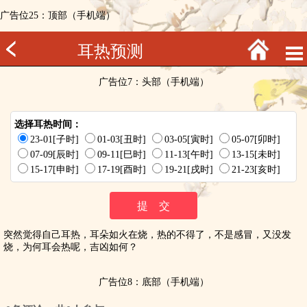
广告位25：顶部（手机端）
耳热预测
广告位7：头部（手机端）
选择耳热时间：
23-01[子时]
01-03[丑时]
03-05[寅时]
05-07[卯时]
07-09[辰时]
09-11[巳时]
11-13[午时]
13-15[未时]
15-17[申时]
17-19[酉时]
19-21[戌时]
21-23[亥时]
突然觉得自己耳热，耳朵如火在烧，热的不得了，不是感冒，又没发
烧，为何耳会热呢，吉凶如何？
广告位8：底部（手机端）