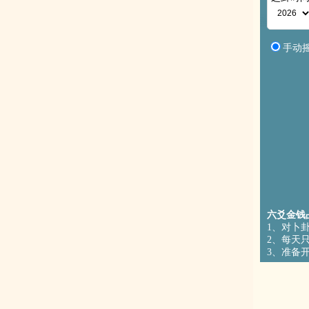
手动
六爻金钱
1、对卜
2、每天
3、准备