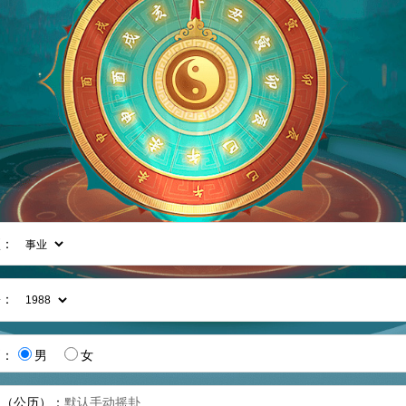
项：
份：
别：
男
女
间（公历）：
默认手动摇卦