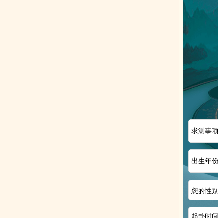
求测事
出生年
您的性
起卦时