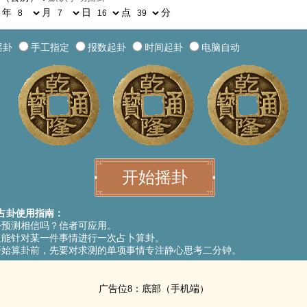
年
月
日
点
分
摇卦
手工指定
报数起卦
时间起卦
电脑自动
占卦使用指南：
卦预测相信吗？信者可应用。
只能针对某一件事情进行一次占卜算卦。
开始算卦前，先要对求测的单项事情专注静心思考二分钟。
广告位8：底部（手机端）