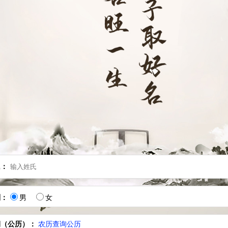
氏：
别：
男
女
期（公历）：
农历查询公历