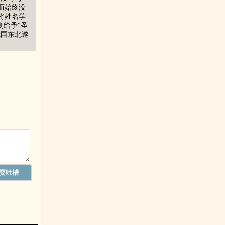
而始终没
将姓名学
则给予"圣
我国东北遂