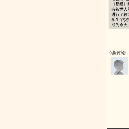
《易经》
有被世人
进行了较
学生"的
成为今天