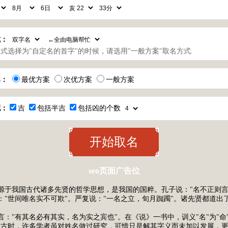
式：
式选择为"自定名的首字"的时候，请选用"一般方案"取名方式.
案：
最优方案
次优方案
一般方案
配：
吉
包括半吉
包括凶的个数
seo页面广告位
源于我国古代诸多先贤的哲学思想，是我国的国粹。孔子说："名不正则言
："世间唯名实不可欺"。严复说："一名之立，旬月踟躅"。诸先贤都道出
。
言："有其名必有其实，名为实之宾也"。在《说》一书中，训义"名"为"命
在古时，许多学者虽对姓名做过研究，可惜只是解其字义而未加以发展，