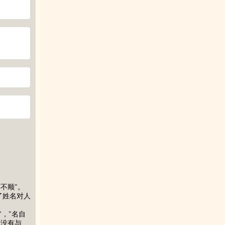
不顺"。
了姓名对人
"，"名自
更没有与