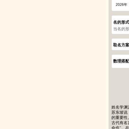
名的形
当名的形
取名方
数理搭
姓名学渊
苏东坡说
的重要性
古代有名
命也"。